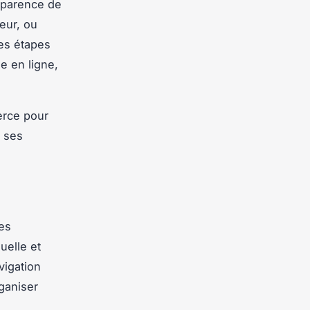
apparence de
eur, ou
res étapes
e en ligne,
erce pour
r ses
es
uelle et
vigation
ganiser