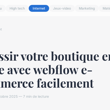
u
High tech
Internet
Jeux-video
Marketing
Maté
et
sir votre boutique e
e avec webflow e-
merce facilement
tobre 2025 — 7 min de lecture