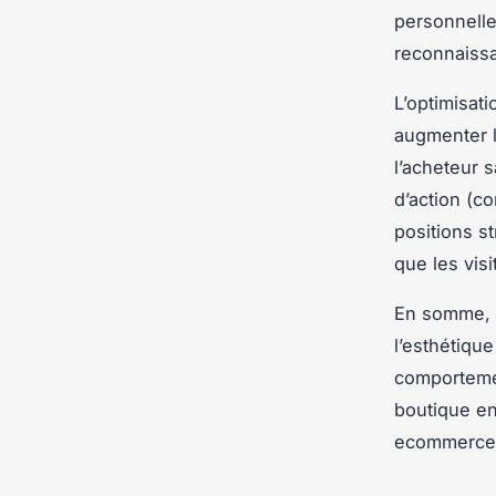
personnelle
reconnaissa
L’optimisati
augmenter l
l’acheteur 
d’action (c
positions s
que les vis
En somme, l
l’esthétique
comportemen
boutique en
ecommerce 