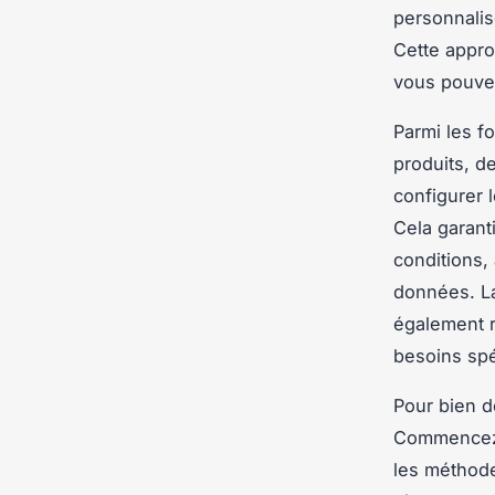
personnali
Cette appro
vous pouvez
Parmi les f
produits, d
configurer 
Cela garant
conditions,
données. La
également r
besoins spé
Pour bien d
Commencez p
les méthode