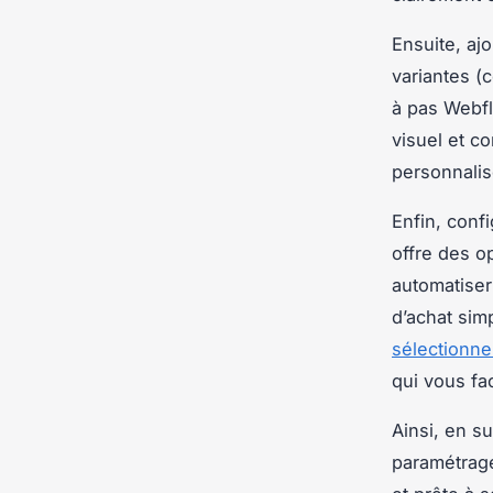
Ensuite, ajo
variantes (
à pas Webfl
visuel et c
personnalis
Enfin, conf
offre des op
automatiser
d’achat simp
sélectionn
qui vous fac
Ainsi, en s
paramétrag