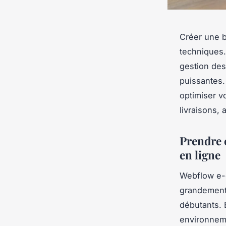
Créer une b
techniques.
gestion des
puissantes.
optimiser vo
livraisons,
Prendre 
en ligne
Webflow e-c
grandement
débutants. 
environneme