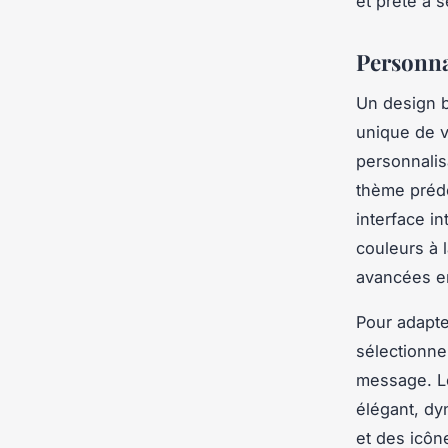
et prête à s
Personna
Un design b
unique de v
personnalis
thème prédé
interface i
couleurs à 
avancées e
Pour adapte
sélectionne
message. Le 
élégant, dy
et des icôn