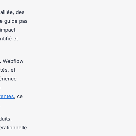
aillée, des
Le guide pas
’impact
tifié et
s. Webflow
tés, et
érience
à
ventes
, ce
.
uits,
rationnelle