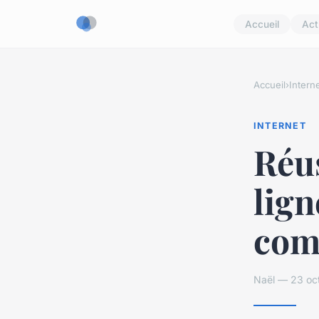
Accueil
Act
Accueil
›
Intern
INTERNET
Réus
lign
com
Naël — 23 oc