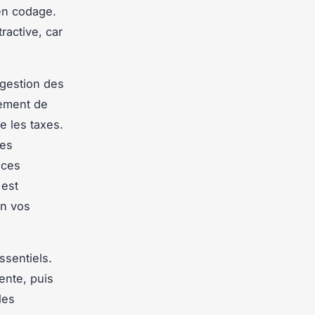
en codage.
ractive, car
 gestion des
lement de
e les taxes.
res
 ces
 est
on vos
ssentiels.
ente, puis
les