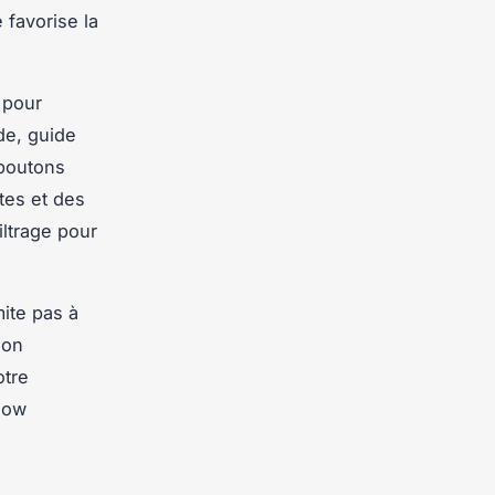
 favorise la
t pour
de, guide
 boutons
tes et des
iltrage pour
ite pas à
son
otre
low