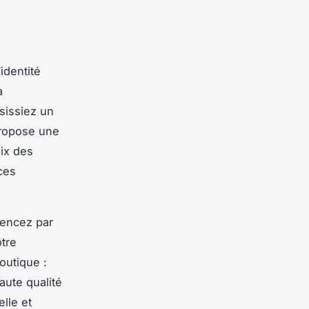
identité
a
sissiez un
propose une
oix des
ces
mencez par
otre
boutique :
aute qualité
lle et