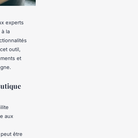
ux experts
à la
ctionnalités
et outil,
iements et
igne.
outique
lite
me aux
peut être